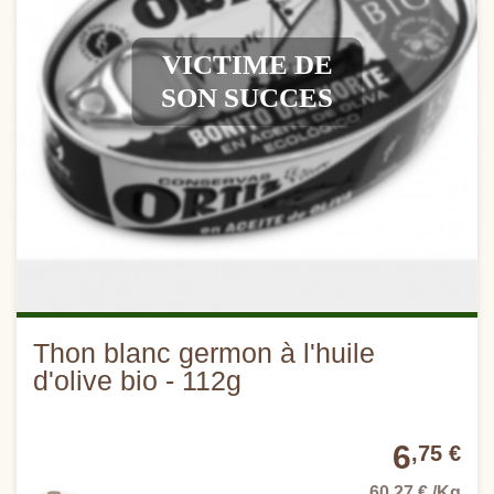
VICTIME DE
SON SUCCES
Thon blanc germon à l'huile
d'olive bio - 112g
6
,75 €
60,27 € /Kg