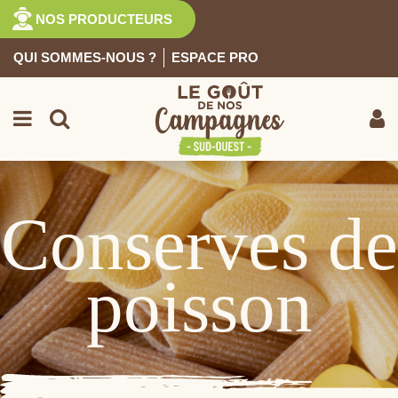
NOS PRODUCTEURS
QUI SOMMES-NOUS ?
ESPACE PRO
EPICERIE SALÉE
Retour
Conserves de
poisson