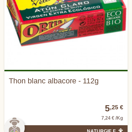
Thon blanc albacore - 112g
5
,25 €
7,24 € /Kg
NATURGIE F