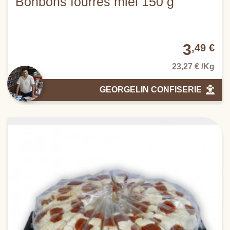
Bonbons fourrés miel 150 g
3
,49 €
23,27 € /Kg
GEORGELIN CONFISERIE