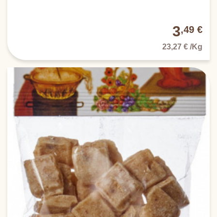
3
,49 €
23,27 € /Kg