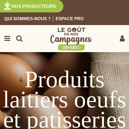
NOS PRODUCTEURS
QUI SOMMES-NOUS ?
ESPACE PRO
Retour
Produits
laitiers oeufs
et patisseries