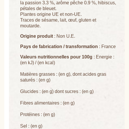
la passion 3.3 %, arôme pêche 0.9 %, hibiscus,
pétales de bleuet.
Plantes origine UE et non-UE.
Traces de sésame, lait, œuf, gluten et
moutarde.
Origine produit
: Non U.E.
Pays de fabrication / transformation
: France
Valeurs nutritionnelles pour 100g
: Energie :
(en kJ) / (en kcal)
Matières grasses : (en g), dont acides gras
saturés : (en g)
Glucides : (en g) dont sucres : (en g)
Fibres alimentaires : (en g)
Protéines : (en g)
Sel : (en g)